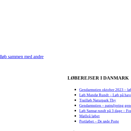
illøb sammen med andre
LØBEREJSER I DANMARK
Gendarmstien oktober 2023 – lø
Løb Mandø Rundt – Løb på hav
Trailløb Naturpark Thy
Gendarmstien – patruljering gen
Løb Samsø rundt på 3 dage – For
Mølleå løbet
Portløbet – De røde Porte