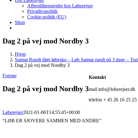
Om Løberejser
Afbestillingsregler hos Løberejser
Privatlivspolitik
Cookie-politik (EU)
Shop
Dag 2 på vej mod Nordby 3
Hjem
Samsø Rundt iført løbesko – Løb Samsø rundt på 3 dage – Tra
Dag 2 på vej mod Nordby 3
Forrige
Kontakt
Dag 2 på vej mod Nordby 3
mail info@loberejser.dk
telefon + 45 26 16 25 25
Løberejser
2021-01-06T14:55:45+00:00
“LØB ER SJOVERE SAMMEN MED ANDRE”