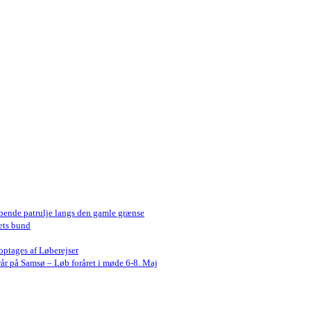
bende patrulje langs den gamle grænse
ets bund
optages af Løberejser
år på Samsø – Løb foråret i møde 6-8. Maj