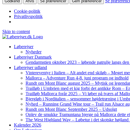
Se præferenc
Godkend
Afvis
Se præferencer
Gem præferencer
Cookie-politik
Privatlivspolitik
Skip to content
Løberejser
Nyheder
Løberejser Danmark
Gendarmstien oktober 2023 – løbende patrulje langs de
Løberejser udland
Vintereventyr i Italien – Alt andet end skiløb – Meget me
Mallorca – Adventure Run 4-8. juni program og indhold
Rundt om Mont Blanc august 2025 – Mytisk og legendar
Trailløb i Umbrien med et kig forbi det antikke Rom – En 
Trailløb Mallorca forår 2025 – Vi løber på tværs af Mal
Bjergløb i Norditalien – sensommer højdetræning i Umb
Nyhed – Running Grand Wine tour – Trail run Alsace au
Rundt om Mont Blanc September 2025 – Udsolgt
Oplev de smukke Tramuntana bjerge på Mallorca dette ef
The West Highland Way – Løbetur i det skotske højland –
Kalender 2026