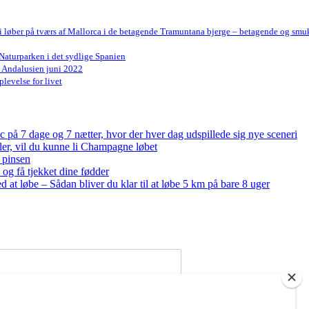
Vi løber på tværs af Mallorca i de betagende Tramuntana bjerge – betagende og smu
Naturparken i det sydlige Spanien
n Andalusien juni 2022
levelse for livet
på 7 dage og 7 nætter, hvor der hver dag udspillede sig nye sceneri
bler, vil du kunne li Champagne løbet
 pinsen
og få tjekket dine fødder
ed at løbe – Sådan bliver du klar til at løbe 5 km på bare 8 uger