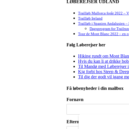
LØBEREJSER UDLAND
Trailløb Mallorca forår 2022 – 
Trailløb Ireland
Trailløb i Spanien Andalusien – 
Dagsprogram for Trailru
Tour de Mont Blanc 2022 – en op
Følg Løberejser her
Hiking rundt om Mont Blanc 
Hvis du kan li at drikke bo
Til Mandø med Løberejser i
Kig forbi hos Steep & Deep 
Til dig der godt vil igang m
Få løbenyheder i din mailbox
Fornavn
Efternavn