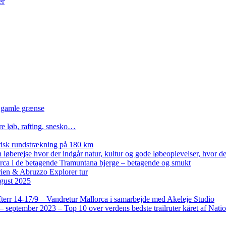
er
n gamle grænse
re løb, rafting, snesko…
isk rundstrækning på 180 km
løberejse hvor der indgår natur, kultur og gode løbeoplevelser, hvor der
lorca i de betagende Tramuntana bjerge – betagende og smukt
rien & Abruzzo Explorer tur
gust 2025
terr 14-17/9 – Vandretur Mallorca i samarbejde med Akeleje Studio
 september 2023 – Top 10 over verdens bedste trailruter kåret af Nati