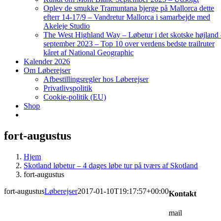
Oplev de smukke Tramuntana bjerge på Mallorca dette
efterr 14-17/9 – Vandretur Mallorca i samarbejde med
Akeleje Studio
The West Highland Way – Løbetur i det skotske højland
september 2023 – Top 10 over verdens bedste trailruter
kåret af National Geographic
Kalender 2026
Om Løberejser
Afbestillingsregler hos Løberejser
Privatlivspolitik
Cookie-politik (EU)
Shop
fort-augustus
Hjem
Skotland løbetur – 4 dages løbe tur på tværs af Skotland
fort-augustus
fort-augustus
Løberejser
2017-01-10T19:17:57+00:00
Kontakt
mail