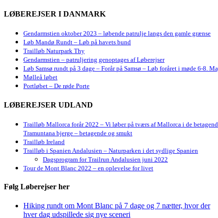
LØBEREJSER I DANMARK
Gendarmstien oktober 2023 – løbende patrulje langs den gamle grænse
Løb Mandø Rundt – Løb på havets bund
Trailløb Naturpark Thy
Gendarmstien – patruljering genoptages af Løberejser
Løb Samsø rundt på 3 dage – Forår på Samsø – Løb foråret i møde 6-8. Ma
Mølleå løbet
Portløbet – De røde Porte
LØBEREJSER UDLAND
Trailløb Mallorca forår 2022 – Vi løber på tværs af Mallorca i de betagen
Tramuntana bjerge – betagende og smukt
Trailløb Ireland
Trailløb i Spanien Andalusien – Naturparken i det sydlige Spanien
Dagsprogram for Trailrun Andalusien juni 2022
Tour de Mont Blanc 2022 – en oplevelse for livet
Følg Løberejser her
Hiking rundt om Mont Blanc på 7 dage og 7 nætter, hvor der
hver dag udspillede sig nye sceneri