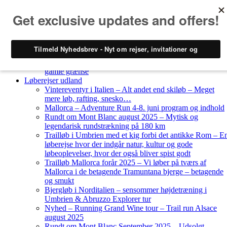
Skip to content
Løberejser
Nyheder
Løberejser Danmark
Gendarmstien oktober 2023 – løbende patrulje langs den
gamle grænse
Løberejser udland
Vintereventyr i Italien – Alt andet end skiløb – Meget
mere løb, rafting, snesko…
Mallorca – Adventure Run 4-8. juni program og indhold
Rundt om Mont Blanc august 2025 – Mytisk og
legendarisk rundstrækning på 180 km
Trailløb i Umbrien med et kig forbi det antikke Rom – E
løberejse hvor der indgår natur, kultur og gode
løbeoplevelser, hvor der også bliver spist godt
Trailløb Mallorca forår 2025 – Vi løber på tværs af
Mallorca i de betagende Tramuntana bjerge – betagende
og smukt
Bjergløb i Norditalien – sensommer højdetræning i
Umbrien & Abruzzo Explorer tur
Nyhed – Running Grand Wine tour – Trail run Alsace
august 2025
Rundt om Mont Blanc September 2025 – Udsolgt