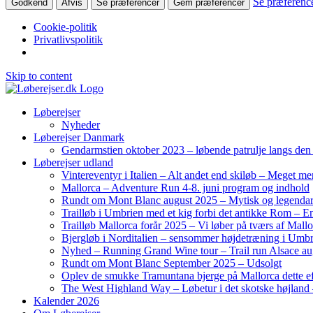
Se præferenc
Godkend
Afvis
Se præferencer
Gem præferencer
Cookie-politik
Privatlivspolitik
Skip to content
Løberejser
Nyheder
Løberejser Danmark
Gendarmstien oktober 2023 – løbende patrulje langs de
Løberejser udland
Vintereventyr i Italien – Alt andet end skiløb – Meget me
Mallorca – Adventure Run 4-8. juni program og indhold
Rundt om Mont Blanc august 2025 – Mytisk og legendar
Trailløb i Umbrien med et kig forbi det antikke Rom – En 
Trailløb Mallorca forår 2025 – Vi løber på tværs af Mal
Bjergløb i Norditalien – sensommer højdetræning i Umb
Nyhed – Running Grand Wine tour – Trail run Alsace au
Rundt om Mont Blanc September 2025 – Udsolgt
Oplev de smukke Tramuntana bjerge på Mallorca dette ef
The West Highland Way – Løbetur i det skotske højland –
Kalender 2026