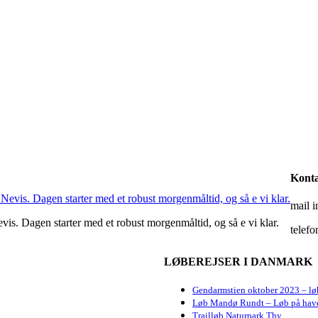
Kont
mail 
evis. Dagen starter med et robust morgenmåltid, og så e vi klar.
telefo
LØBEREJSER I DANMARK
Gendarmstien oktober 2023 – lø
Løb Mandø Rundt – Løb på hav
Trailløb Naturpark Thy