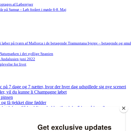
optages af Løberejser
år på Samsø – Løb foråret i møde 6-8. Maj
Vi løber på tværs af Mallorca i de betagende Tramuntana bjerge – betagende og smu
Naturparken i det sydlige Spanien
n Andalusien juni 2022
levelse for livet
på 7 dage og 7 nætter, hvor der hver dag udspillede sig nye sceneri
bler, vil du kunne li Champagne løbet
 pinsen
og få tjekket dine fødder
ed at løbe – Sådan bliver du klar til at løbe 5 km på bare 8 uger