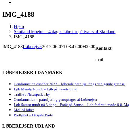
IMG_4188
Hjem
Skotland løbetur – 4 dages løbe tur på tværs af Skotland
IMG_4188
IMG_4188
Løberejser
2017-06-07T08:47:00+00:00
Kontakt
mail
LØBEREJSER I DANMARK
Gendarmstien oktober 2023 – løbende patrulje langs den gamle grænse
Løb Mandø Rundt – Løb på havets bund
Trailløb Naturpark Thy
Gendarmstien – patruljering genoptages af Løberejser
Løb Samsø rundt på 3 dage – Forår på Samsø – Løb foråret i møde 6-8. Ma
Mølleå løbet
Portløbet – De røde Porte
LØBEREJSER UDLAND