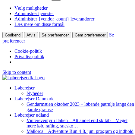
Vælg muligheder
Administrer tjenester
Administrer {vendor_count} leverandører
Læs mere om disse formål
Se
Godkend
Afvis
Se præferencer
Gem præferencer
præferencer
Cookie-politik
Privatlivspolitik
Skip to content
Løberejser
Nyheder
Løberejser Danmark
Gendarmstien oktober 2023 – løbende patrulje langs den
gamle grænse
Løberejser udland
Vintereventyr i Italien – Alt andet end skiløb – Meget
mere løb, rafting, snesko…
Mallorca – Adventure Run 4-8. juni program og indhold