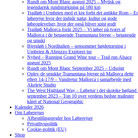
Rundt om Mont Blanc august 2025 – Mytisk og
legendarisk rundstrækning på 180 km
Trailløb i Umbrien med et kig forbi det antikke Rom – E
løberejse hvor der indgår natur, kultur og gode
løbeoplevelser, hvor der også bliver spist godt
Trailløb Mallorca forår 2025 – Vi løber på tværs af
Mallorca i de betagende Tramuntana bjerge – betagende
og smukt
Bjergløb i Norditalien – sensommer højdetræning i
Umbrien & Abruzzo Explorer tur
Nyhed – Running Grand Wine tour – Trail run Alsace
august 2025
Rundt om Mont Blanc September 2025 – Udsolgt
Oplev de smukke Tramuntana bjerge på Mallorca dette
efterr 14-17/9 – Vandretur Mallorca i samarbejde med
Akeleje Studio
The West Highland Way – Løbetur i det skotske højland
september 2023 – Top 10 over verdens bedste trailruter
kåret af National Geographic
Kalender 2026
Om Løberejser
Afbestillingsregler hos Løberejser
Privatlivspolitik
Cookie-politik (EU)
Shop