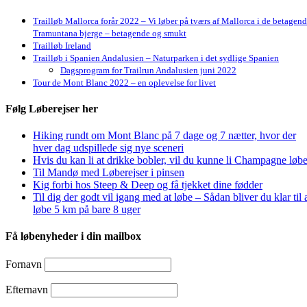
Trailløb Mallorca forår 2022 – Vi løber på tværs af Mallorca i de betagen
Tramuntana bjerge – betagende og smukt
Trailløb Ireland
Trailløb i Spanien Andalusien – Naturparken i det sydlige Spanien
Dagsprogram for Trailrun Andalusien juni 2022
Tour de Mont Blanc 2022 – en oplevelse for livet
Følg Løberejser her
Hiking rundt om Mont Blanc på 7 dage og 7 nætter, hvor der
hver dag udspillede sig nye sceneri
Hvis du kan li at drikke bobler, vil du kunne li Champagne løbe
Til Mandø med Løberejser i pinsen
Kig forbi hos Steep & Deep og få tjekket dine fødder
Til dig der godt vil igang med at løbe – Sådan bliver du klar til 
løbe 5 km på bare 8 uger
Få løbenyheder i din mailbox
Fornavn
Efternavn