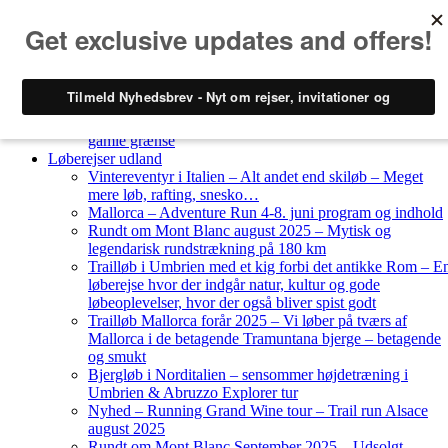
Skip to content
Løberejser
Nyheder
Løberejser Danmark
Gendarmstien oktober 2023 – løbende patrulje langs den
gamle grænse
Løberejser udland
Vintereventyr i Italien – Alt andet end skiløb – Meget
mere løb, rafting, snesko…
Mallorca – Adventure Run 4-8. juni program og indhold
Rundt om Mont Blanc august 2025 – Mytisk og
legendarisk rundstrækning på 180 km
Trailløb i Umbrien med et kig forbi det antikke Rom – E
løberejse hvor der indgår natur, kultur og gode
løbeoplevelser, hvor der også bliver spist godt
Trailløb Mallorca forår 2025 – Vi løber på tværs af
Mallorca i de betagende Tramuntana bjerge – betagende
og smukt
Bjergløb i Norditalien – sensommer højdetræning i
Umbrien & Abruzzo Explorer tur
Nyhed – Running Grand Wine tour – Trail run Alsace
august 2025
Rundt om Mont Blanc September 2025 – Udsolgt