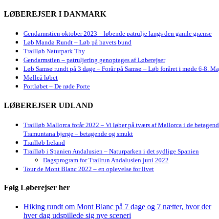
LØBEREJSER I DANMARK
Gendarmstien oktober 2023 – løbende patrulje langs den gamle grænse
Løb Mandø Rundt – Løb på havets bund
Trailløb Naturpark Thy
Gendarmstien – patruljering genoptages af Løberejser
Løb Samsø rundt på 3 dage – Forår på Samsø – Løb foråret i møde 6-8. Ma
Mølleå løbet
Portløbet – De røde Porte
LØBEREJSER UDLAND
Trailløb Mallorca forår 2022 – Vi løber på tværs af Mallorca i de betagen
Tramuntana bjerge – betagende og smukt
Trailløb Ireland
Trailløb i Spanien Andalusien – Naturparken i det sydlige Spanien
Dagsprogram for Trailrun Andalusien juni 2022
Tour de Mont Blanc 2022 – en oplevelse for livet
Følg Løberejser her
Hiking rundt om Mont Blanc på 7 dage og 7 nætter, hvor der
hver dag udspillede sig nye sceneri