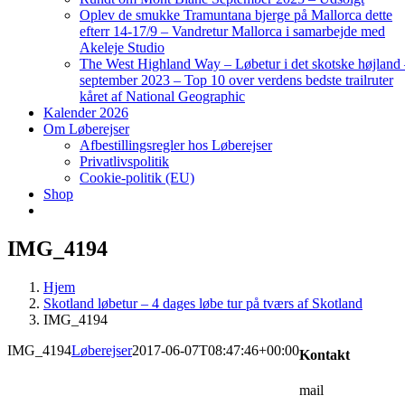
Oplev de smukke Tramuntana bjerge på Mallorca dette
efterr 14-17/9 – Vandretur Mallorca i samarbejde med
Akeleje Studio
The West Highland Way – Løbetur i det skotske højland
september 2023 – Top 10 over verdens bedste trailruter
kåret af National Geographic
Kalender 2026
Om Løberejser
Afbestillingsregler hos Løberejser
Privatlivspolitik
Cookie-politik (EU)
Shop
IMG_4194
Hjem
Skotland løbetur – 4 dages løbe tur på tværs af Skotland
IMG_4194
IMG_4194
Løberejser
2017-06-07T08:47:46+00:00
Kontakt
mail