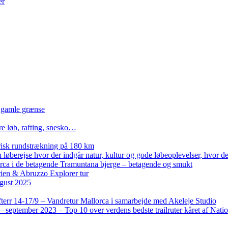
er
n gamle grænse
re løb, rafting, snesko…
isk rundstrækning på 180 km
løberejse hvor der indgår natur, kultur og gode løbeoplevelser, hvor der
lorca i de betagende Tramuntana bjerge – betagende og smukt
rien & Abruzzo Explorer tur
gust 2025
terr 14-17/9 – Vandretur Mallorca i samarbejde med Akeleje Studio
 september 2023 – Top 10 over verdens bedste trailruter kåret af Nati