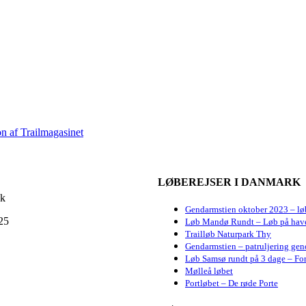
n af Trailmagasinet
LØBEREJSER I DANMARK
dk
Gendarmstien oktober 2023 – lø
25
Løb Mandø Rundt – Løb på hav
Trailløb Naturpark Thy
Gendarmstien – patruljering gen
Løb Samsø rundt på 3 dage – For
Mølleå løbet
Portløbet – De røde Porte