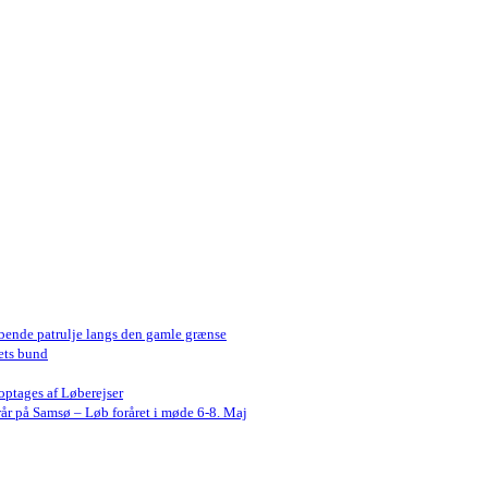
bende patrulje langs den gamle grænse
ets bund
optages af Løberejser
år på Samsø – Løb foråret i møde 6-8. Maj