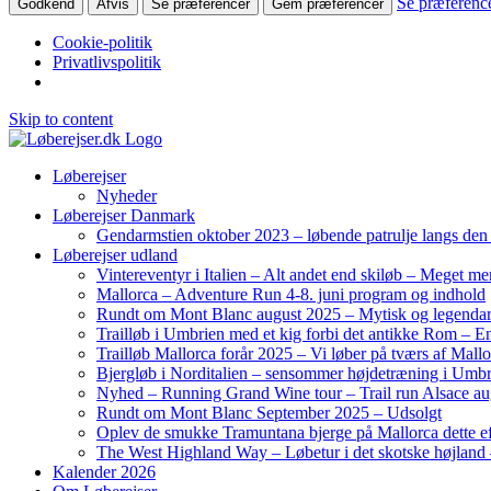
Se præferenc
Godkend
Afvis
Se præferencer
Gem præferencer
Cookie-politik
Privatlivspolitik
Skip to content
Løberejser
Nyheder
Løberejser Danmark
Gendarmstien oktober 2023 – løbende patrulje langs de
Løberejser udland
Vintereventyr i Italien – Alt andet end skiløb – Meget me
Mallorca – Adventure Run 4-8. juni program og indhold
Rundt om Mont Blanc august 2025 – Mytisk og legendar
Trailløb i Umbrien med et kig forbi det antikke Rom – En 
Trailløb Mallorca forår 2025 – Vi løber på tværs af Mal
Bjergløb i Norditalien – sensommer højdetræning i Umb
Nyhed – Running Grand Wine tour – Trail run Alsace au
Rundt om Mont Blanc September 2025 – Udsolgt
Oplev de smukke Tramuntana bjerge på Mallorca dette ef
The West Highland Way – Løbetur i det skotske højland –
Kalender 2026