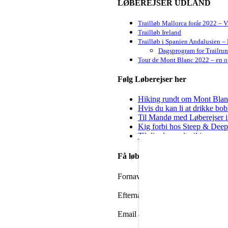
LØBEREJSER UDLAND
Trailløb Mallorca forår 2022 – 
Trailløb Ireland
Trailløb i Spanien Andalusien – 
Dagsprogram for Trailru
Tour de Mont Blanc 2022 – en op
Følg Løberejser her
Hiking rundt om Mont Blanc 
Hvis du kan li at drikke bo
Til Mandø med Løberejser i
Kig forbi hos Steep & Deep 
Til dig der godt vil igang m
Få løbenyheder i din mailbox
Fornavn
Efternavn
Email adresse: