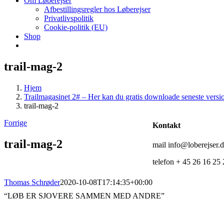
Om Løberejser
Afbestillingsregler hos Løberejser
Privatlivspolitik
Cookie-politik (EU)
Shop
trail-mag-2
Hjem
Trailmagasinet 2# – Her kan du gratis downloade seneste versio
trail-mag-2
Forrige
Kontakt
trail-mag-2
mail info@loberejser.
telefon + 45 26 16 25 
Thomas Schrøder
2020-10-08T17:14:35+00:00
“LØB ER SJOVERE SAMMEN MED ANDRE”