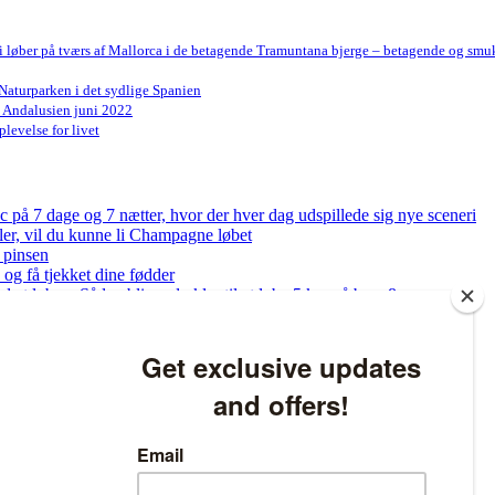
Vi løber på tværs af Mallorca i de betagende Tramuntana bjerge – betagende og smu
Naturparken i det sydlige Spanien
n Andalusien juni 2022
levelse for livet
på 7 dage og 7 nætter, hvor der hver dag udspillede sig nye sceneri
bler, vil du kunne li Champagne løbet
 pinsen
og få tjekket dine fødder
ed at løbe – Sådan bliver du klar til at løbe 5 km på bare 8 uger