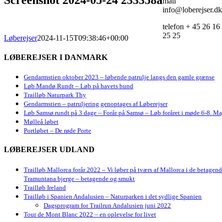
mail
info@loberejser.dk
telefon + 45 26 16
25 25
Løberejser
2024-11-15T09:38:46+00:00
LØBEREJSER I DANMARK
Gendarmstien oktober 2023 – løbende patrulje langs den gamle grænse
Løb Mandø Rundt – Løb på havets bund
Trailløb Naturpark Thy
Gendarmstien – patruljering genoptages af Løberejser
Løb Samsø rundt på 3 dage – Forår på Samsø – Løb foråret i møde 6-8. Ma
Mølleå løbet
Portløbet – De røde Porte
LØBEREJSER UDLAND
Trailløb Mallorca forår 2022 – Vi løber på tværs af Mallorca i de betagen
Tramuntana bjerge – betagende og smukt
Trailløb Ireland
Trailløb i Spanien Andalusien – Naturparken i det sydlige Spanien
Dagsprogram for Trailrun Andalusien juni 2022
Tour de Mont Blanc 2022 – en oplevelse for livet