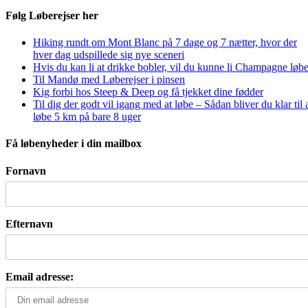
Følg Løberejser her
Hiking rundt om Mont Blanc på 7 dage og 7 nætter, hvor der
hver dag udspillede sig nye sceneri
Hvis du kan li at drikke bobler, vil du kunne li Champagne løbe
Til Mandø med Løberejser i pinsen
Kig forbi hos Steep & Deep og få tjekket dine fødder
Til dig der godt vil igang med at løbe – Sådan bliver du klar til 
løbe 5 km på bare 8 uger
Få løbenyheder i din mailbox
Fornavn
Efternavn
Email adresse: