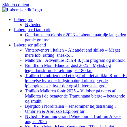
Skip to content
Løberejser
Nyheder
Løberejser Danmark
Gendarmstien oktober 2023 – løbende patrulje langs den
gamle grænse
Løberejser udland
Vintereventyr i Italien – Alt andet end skiløb – Meget
mere løb, rafting, snesko…
Mallorca – Adventure Run 4-8. juni program og indhold
Rundt om Mont Blanc august 2025 – Mytisk og
legendarisk rundstrækning på 180 km
Trailløb i Umbrien med et kig forbi det antikke Rom – E
løberejse hvor der indgår natur, kultur og gode
løbeoplevelser, hvor der også bliver spist godt
Trailløb Mallorca forår 2025 – Vi løber på tværs af
Mallorca i de betagende Tramuntana bjerge – betagende
og smukt
Bjergløb i Norditalien – sensommer højdetræning i
Umbrien & Abruzzo Explorer tur
Nyhed – Running Grand Wine tour – Trail run Alsace
august 2025
Rundt om Mont Blanc September 2025 – Udsolgt