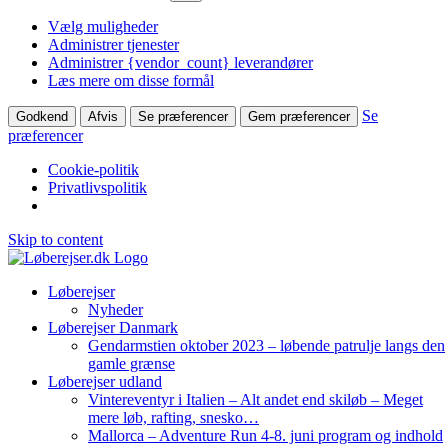
Vælg muligheder
Administrer tjenester
Administrer {vendor_count} leverandører
Læs mere om disse formål
Se
Godkend
Afvis
Se præferencer
Gem præferencer
præferencer
Cookie-politik
Privatlivspolitik
Skip to content
Løberejser
Nyheder
Løberejser Danmark
Gendarmstien oktober 2023 – løbende patrulje langs den
gamle grænse
Løberejser udland
Vintereventyr i Italien – Alt andet end skiløb – Meget
mere løb, rafting, snesko…
Mallorca – Adventure Run 4-8. juni program og indhold