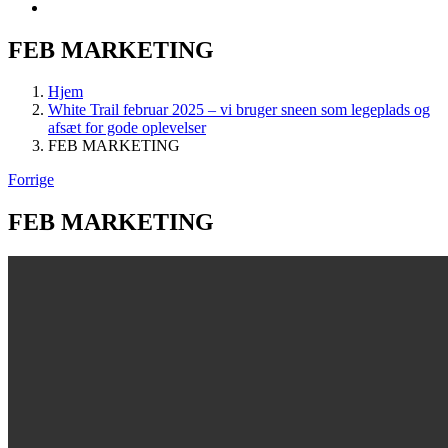
FEB MARKETING
Hjem
White Trail februar 2025 – vi bruger sneen som legeplads og
afsæt for gode oplevelser
FEB MARKETING
Forrige
FEB MARKETING