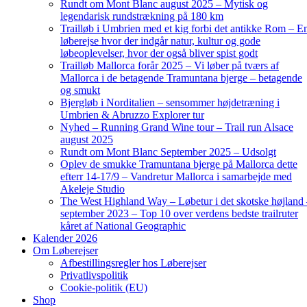
Rundt om Mont Blanc august 2025 – Mytisk og
legendarisk rundstrækning på 180 km
Trailløb i Umbrien med et kig forbi det antikke Rom – E
løberejse hvor der indgår natur, kultur og gode
løbeoplevelser, hvor der også bliver spist godt
Trailløb Mallorca forår 2025 – Vi løber på tværs af
Mallorca i de betagende Tramuntana bjerge – betagende
og smukt
Bjergløb i Norditalien – sensommer højdetræning i
Umbrien & Abruzzo Explorer tur
Nyhed – Running Grand Wine tour – Trail run Alsace
august 2025
Rundt om Mont Blanc September 2025 – Udsolgt
Oplev de smukke Tramuntana bjerge på Mallorca dette
efterr 14-17/9 – Vandretur Mallorca i samarbejde med
Akeleje Studio
The West Highland Way – Løbetur i det skotske højland
september 2023 – Top 10 over verdens bedste trailruter
kåret af National Geographic
Kalender 2026
Om Løberejser
Afbestillingsregler hos Løberejser
Privatlivspolitik
Cookie-politik (EU)
Shop