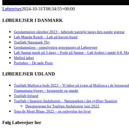
Løberejser
2024-10-31T08:34:55+00:00
LØBEREJSER I DANMARK
Gendarmstien oktober 2023 – løbende patrulje langs den gamle grænse
Løb Mandø Rundt – Løb på havets bund
Trailløb Naturpark Thy
Gendarmstien – patruljering genoptages af Løberejser
Løb Samsø rundt på 3 dage – Forår på Samsø – Løb foråret i møde 6-8. Ma
Mølleå løbet
Portløbet – De røde Porte
LØBEREJSER UDLAND
Trailløb Mallorca forår 2022 – Vi løber på tværs af Mallorca i de betagen
Tramuntana bjerge – betagende og smukt
Trailløb Ireland
Trailløb i Spanien Andalusien – Naturparken i det sydlige Spanien
Dagsprogram for Trailrun Andalusien juni 2022
Tour de Mont Blanc 2022 – en oplevelse for livet
Følg Løberejser her