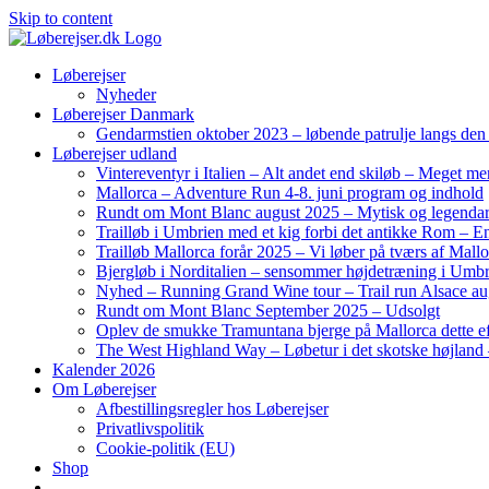
Skip to content
Løberejser
Nyheder
Løberejser Danmark
Gendarmstien oktober 2023 – løbende patrulje langs de
Løberejser udland
Vintereventyr i Italien – Alt andet end skiløb – Meget me
Mallorca – Adventure Run 4-8. juni program og indhold
Rundt om Mont Blanc august 2025 – Mytisk og legendar
Trailløb i Umbrien med et kig forbi det antikke Rom – En 
Trailløb Mallorca forår 2025 – Vi løber på tværs af Mal
Bjergløb i Norditalien – sensommer højdetræning i Umb
Nyhed – Running Grand Wine tour – Trail run Alsace au
Rundt om Mont Blanc September 2025 – Udsolgt
Oplev de smukke Tramuntana bjerge på Mallorca dette ef
The West Highland Way – Løbetur i det skotske højland –
Kalender 2026
Om Løberejser
Afbestillingsregler hos Løberejser
Privatlivspolitik
Cookie-politik (EU)
Shop