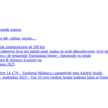
n gamle grænse
re løb, rafting, snesko…
isk rundstrækning på 180 km
løberejse hvor der indgår natur, kultur og gode løbeoplevelser, hvor der
lorca i de betagende Tramuntana bjerge – betagende og smukt
rien & Abruzzo Explorer tur
gust 2025
terr 14-17/9 – Vandretur Mallorca i samarbejde med Akeleje Studio
 september 2023 – Top 10 over verdens bedste trailruter kåret af Nati