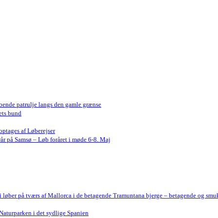
bende patrulje langs den gamle grænse
ets bund
optages af Løberejser
år på Samsø – Løb foråret i møde 6-8. Maj
Vi løber på tværs af Mallorca i de betagende Tramuntana bjerge – betagende og smu
Naturparken i det sydlige Spanien