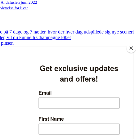
n Andalusien juni 2022
levelse for livet
på 7 dage og 7 nætter, hvor der hver dag udspillede sig nye sceneri
bler, vil du kunne li Champagne løbet
 pinsen
og få tjekket dine fødder
ed at løbe – Sådan bliver du klar til at løbe 5 km på bare 8 uger
atlivspolitikken