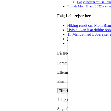
Dagsprogram for Trailru
Tour de Mont Blanc 2022 – en op
Følg Løberejser her
Hiking rundt om Mont Blanc 
Hvis du kan li at drikke bo
Til Mandø med Løberejser i
Kig forbi hos Steep & Deep 
Til dig der godt vil igang m
Få løbenyheder i din mailbox
Fornavn
Efternavn
Email adresse:
Jeg har læst og accepteret priv
Søg efter: