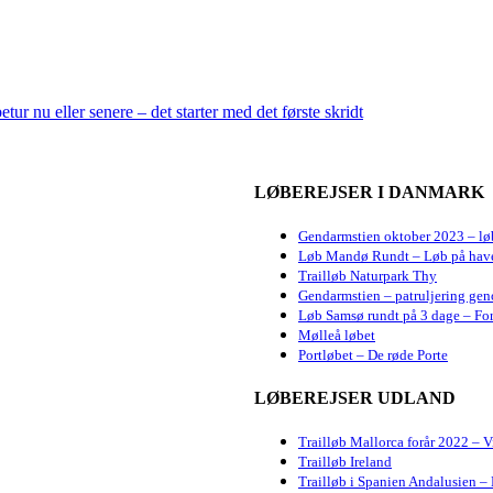
etur nu eller senere – det starter med det første skridt
LØBEREJSER I DANMARK
Gendarmstien oktober 2023 – lø
Løb Mandø Rundt – Løb på hav
Trailløb Naturpark Thy
Gendarmstien – patruljering gen
Løb Samsø rundt på 3 dage – For
Mølleå løbet
Portløbet – De røde Porte
LØBEREJSER UDLAND
Trailløb Mallorca forår 2022 – 
Trailløb Ireland
Trailløb i Spanien Andalusien – 