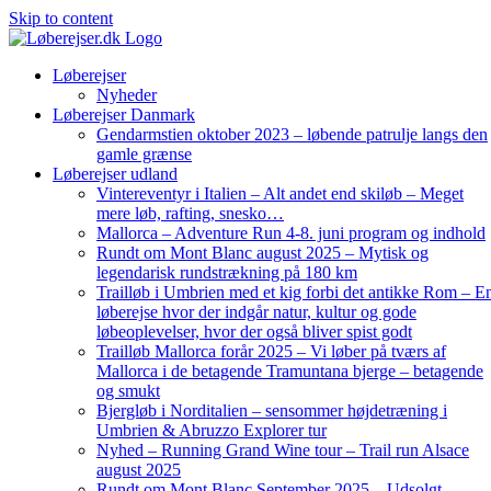
Skip to content
Løberejser
Nyheder
Løberejser Danmark
Gendarmstien oktober 2023 – løbende patrulje langs den
gamle grænse
Løberejser udland
Vintereventyr i Italien – Alt andet end skiløb – Meget
mere løb, rafting, snesko…
Mallorca – Adventure Run 4-8. juni program og indhold
Rundt om Mont Blanc august 2025 – Mytisk og
legendarisk rundstrækning på 180 km
Trailløb i Umbrien med et kig forbi det antikke Rom – E
løberejse hvor der indgår natur, kultur og gode
løbeoplevelser, hvor der også bliver spist godt
Trailløb Mallorca forår 2025 – Vi løber på tværs af
Mallorca i de betagende Tramuntana bjerge – betagende
og smukt
Bjergløb i Norditalien – sensommer højdetræning i
Umbrien & Abruzzo Explorer tur
Nyhed – Running Grand Wine tour – Trail run Alsace
august 2025
Rundt om Mont Blanc September 2025 – Udsolgt