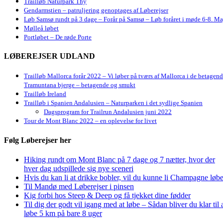
Trailløb Naturpark Thy
Gendarmstien – patruljering genoptages af Løberejser
Løb Samsø rundt på 3 dage – Forår på Samsø – Løb foråret i møde 6-8. Ma
Mølleå løbet
Portløbet – De røde Porte
LØBEREJSER UDLAND
Trailløb Mallorca forår 2022 – Vi løber på tværs af Mallorca i de betagen
Tramuntana bjerge – betagende og smukt
Trailløb Ireland
Trailløb i Spanien Andalusien – Naturparken i det sydlige Spanien
Dagsprogram for Trailrun Andalusien juni 2022
Tour de Mont Blanc 2022 – en oplevelse for livet
Følg Løberejser her
Hiking rundt om Mont Blanc på 7 dage og 7 nætter, hvor der
hver dag udspillede sig nye sceneri
Hvis du kan li at drikke bobler, vil du kunne li Champagne løbe
Til Mandø med Løberejser i pinsen
Kig forbi hos Steep & Deep og få tjekket dine fødder
Til dig der godt vil igang med at løbe – Sådan bliver du klar til 
løbe 5 km på bare 8 uger