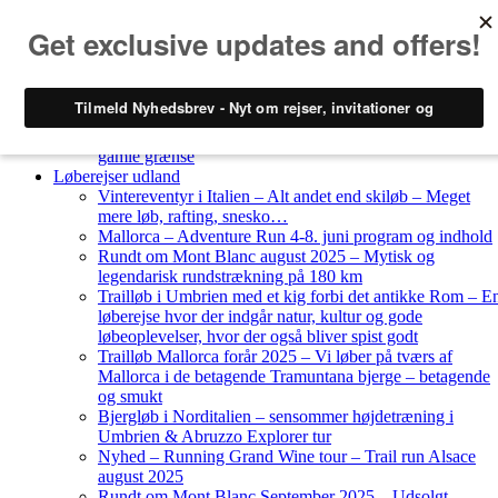
Skip to content
Løberejser
Nyheder
Løberejser Danmark
Gendarmstien oktober 2023 – løbende patrulje langs den
gamle grænse
Løberejser udland
Vintereventyr i Italien – Alt andet end skiløb – Meget
mere løb, rafting, snesko…
Mallorca – Adventure Run 4-8. juni program og indhold
Rundt om Mont Blanc august 2025 – Mytisk og
legendarisk rundstrækning på 180 km
Trailløb i Umbrien med et kig forbi det antikke Rom – E
løberejse hvor der indgår natur, kultur og gode
løbeoplevelser, hvor der også bliver spist godt
Trailløb Mallorca forår 2025 – Vi løber på tværs af
Mallorca i de betagende Tramuntana bjerge – betagende
og smukt
Bjergløb i Norditalien – sensommer højdetræning i
Umbrien & Abruzzo Explorer tur
Nyhed – Running Grand Wine tour – Trail run Alsace
august 2025
Rundt om Mont Blanc September 2025 – Udsolgt