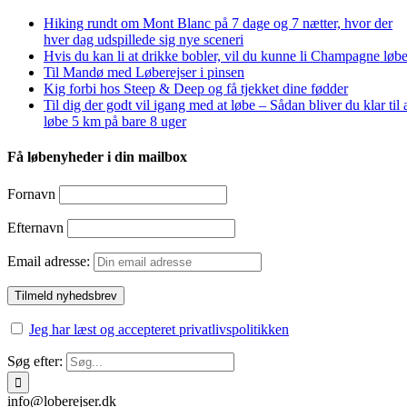
Hiking rundt om Mont Blanc på 7 dage og 7 nætter, hvor der
hver dag udspillede sig nye sceneri
Hvis du kan li at drikke bobler, vil du kunne li Champagne løbe
Til Mandø med Løberejser i pinsen
Kig forbi hos Steep & Deep og få tjekket dine fødder
Til dig der godt vil igang med at løbe – Sådan bliver du klar til 
løbe 5 km på bare 8 uger
Få løbenyheder i din mailbox
Fornavn
Efternavn
Email adresse:
Jeg har læst og accepteret privatlivspolitikken
Søg efter:
info@loberejser.dk