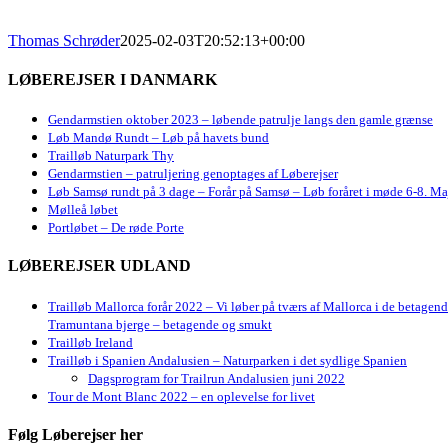
Thomas Schrøder
2025-02-03T20:52:13+00:00
LØBEREJSER I DANMARK
Gendarmstien oktober 2023 – løbende patrulje langs den gamle grænse
Løb Mandø Rundt – Løb på havets bund
Trailløb Naturpark Thy
Gendarmstien – patruljering genoptages af Løberejser
Løb Samsø rundt på 3 dage – Forår på Samsø – Løb foråret i møde 6-8. Ma
Mølleå løbet
Portløbet – De røde Porte
LØBEREJSER UDLAND
Trailløb Mallorca forår 2022 – Vi løber på tværs af Mallorca i de betagen
Tramuntana bjerge – betagende og smukt
Trailløb Ireland
Trailløb i Spanien Andalusien – Naturparken i det sydlige Spanien
Dagsprogram for Trailrun Andalusien juni 2022
Tour de Mont Blanc 2022 – en oplevelse for livet
Følg Løberejser her