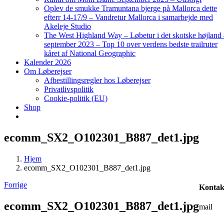
Oplev de smukke Tramuntana bjerge på Mallorca dette
efterr 14-17/9 – Vandretur Mallorca i samarbejde med
Akeleje Studio
The West Highland Way – Løbetur i det skotske højland
september 2023 – Top 10 over verdens bedste trailruter
kåret af National Geographic
Kalender 2026
Om Løberejser
Afbestillingsregler hos Løberejser
Privatlivspolitik
Cookie-politik (EU)
Shop
ecomm_SX2_O102301_B887_det1.jpg
Hjem
ecomm_SX2_O102301_B887_det1.jpg
Forrige
Kontak
ecomm_SX2_O102301_B887_det1.jpg
mail