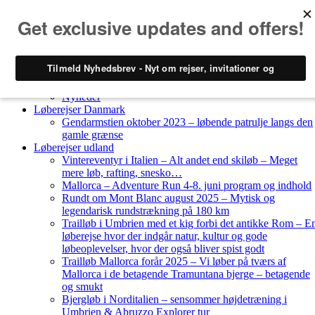
Skip to content
Løberejser
Nyheder
Løberejser Danmark
Gendarmstien oktober 2023 – løbende patrulje langs den
gamle grænse
Løberejser udland
Vintereventyr i Italien – Alt andet end skiløb – Meget
mere løb, rafting, snesko…
Mallorca – Adventure Run 4-8. juni program og indhold
Rundt om Mont Blanc august 2025 – Mytisk og
legendarisk rundstrækning på 180 km
Trailløb i Umbrien med et kig forbi det antikke Rom – E
løberejse hvor der indgår natur, kultur og gode
løbeoplevelser, hvor der også bliver spist godt
Trailløb Mallorca forår 2025 – Vi løber på tværs af
Mallorca i de betagende Tramuntana bjerge – betagende
og smukt
Bjergløb i Norditalien – sensommer højdetræning i
Umbrien & Abruzzo Explorer tur