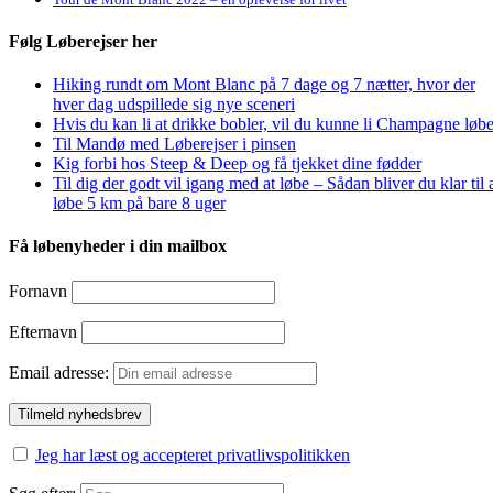
Følg Løberejser her
Hiking rundt om Mont Blanc på 7 dage og 7 nætter, hvor der
hver dag udspillede sig nye sceneri
Hvis du kan li at drikke bobler, vil du kunne li Champagne løbe
Til Mandø med Løberejser i pinsen
Kig forbi hos Steep & Deep og få tjekket dine fødder
Til dig der godt vil igang med at løbe – Sådan bliver du klar til 
løbe 5 km på bare 8 uger
Få løbenyheder i din mailbox
Fornavn
Efternavn
Email adresse:
Jeg har læst og accepteret privatlivspolitikken