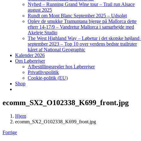
Nyhed – Running Grand Wine tour – Trail run Alsace
august 2025
Rundt om Mont Blanc September 2025 – Udsolgt
Oplev de smukke Tramuntana bjerge på Mallorca dette
efterr 14-17/9 – Vandretur Mallorca i samarbejde med
Akeleje Studio
The West Highland Way – Løbetur i det skotske højland
september 2023 – Top 10 over verdens bedste trailruter
kåret af National Geographic
Kalender 2026
Om Løberejser
Afbestillingsregler hos Løberejser
Privatlivspolitik
Cookie-politik (EU)
Shop
ecomm_SX2_O102338_K699_front.jpg
Hjem
ecomm_SX2_O102338_K699_front.jpg
Forrige