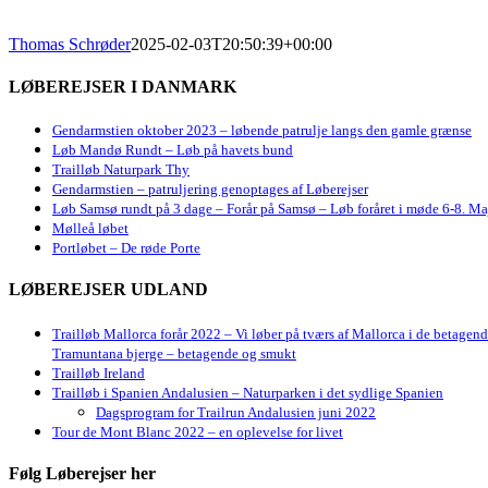
Thomas Schrøder
2025-02-03T20:50:39+00:00
LØBEREJSER I DANMARK
Gendarmstien oktober 2023 – løbende patrulje langs den gamle grænse
Løb Mandø Rundt – Løb på havets bund
Trailløb Naturpark Thy
Gendarmstien – patruljering genoptages af Løberejser
Løb Samsø rundt på 3 dage – Forår på Samsø – Løb foråret i møde 6-8. Ma
Mølleå løbet
Portløbet – De røde Porte
LØBEREJSER UDLAND
Trailløb Mallorca forår 2022 – Vi løber på tværs af Mallorca i de betagen
Tramuntana bjerge – betagende og smukt
Trailløb Ireland
Trailløb i Spanien Andalusien – Naturparken i det sydlige Spanien
Dagsprogram for Trailrun Andalusien juni 2022
Tour de Mont Blanc 2022 – en oplevelse for livet
Følg Løberejser her