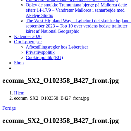
Oplev de smukke Tramuntana bjerge på Mallorca dette
efterr 14-17/9 – Vandretur Mallorca i samarbejde med
Akeleje Studio
The West Highland Way – Løbetur i det skotske højland
september 2023 – Top 10 over verdens bedste trailruter
kåret af National Geographic
Kalender 2026
Om Løberejser
Afbestillingsregler hos Løberejser
Privatlivspolitik
Cookie-politik (EU)
Shop
ecomm_SX2_O102358_B427_front.jpg
Hjem
ecomm_SX2_O102358_B427_front.jpg
Forrige
ecomm_SX2_O102358_B427_front.jpg