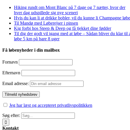
Hiking rundt om Mont Blanc på 7 dage og 7 nætter, hvor der
hver dag udspillede sig nye sceneri
Hvis du kan li at drikke bobler, vil du kunne li Champagne løbe
Til Mandø med Løberejser i pinsen
Kig forbi hos Steep & Deep og få tjekket dine fødder
Til dig der godt vil igang med at løbe – Sådan bliver du klar til 
løbe 5 km på bare 8 uger
Få løbenyheder i din mailbox
Fornavn
Efternavn
Email adresse:
Jeg har læst og accepteret privatlivspolitikken
Søg efter:
Kontakt