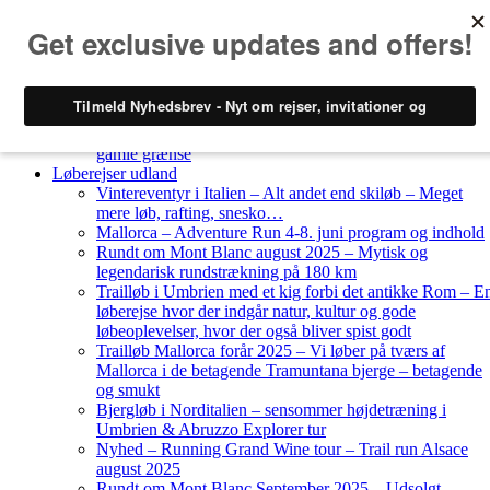
Skip to content
Løberejser
Nyheder
Løberejser Danmark
Gendarmstien oktober 2023 – løbende patrulje langs den
gamle grænse
Løberejser udland
Vintereventyr i Italien – Alt andet end skiløb – Meget
mere løb, rafting, snesko…
Mallorca – Adventure Run 4-8. juni program og indhold
Rundt om Mont Blanc august 2025 – Mytisk og
legendarisk rundstrækning på 180 km
Trailløb i Umbrien med et kig forbi det antikke Rom – E
løberejse hvor der indgår natur, kultur og gode
løbeoplevelser, hvor der også bliver spist godt
Trailløb Mallorca forår 2025 – Vi løber på tværs af
Mallorca i de betagende Tramuntana bjerge – betagende
og smukt
Bjergløb i Norditalien – sensommer højdetræning i
Umbrien & Abruzzo Explorer tur
Nyhed – Running Grand Wine tour – Trail run Alsace
august 2025
Rundt om Mont Blanc September 2025 – Udsolgt