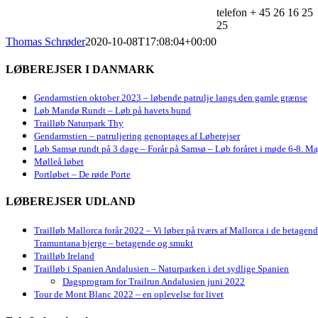
telefon + 45 26 16 25
25
Thomas Schrøder
2020-10-08T17:08:04+00:00
LØBEREJSER I DANMARK
Gendarmstien oktober 2023 – løbende patrulje langs den gamle grænse
Løb Mandø Rundt – Løb på havets bund
Trailløb Naturpark Thy
Gendarmstien – patruljering genoptages af Løberejser
Løb Samsø rundt på 3 dage – Forår på Samsø – Løb foråret i møde 6-8. Ma
Mølleå løbet
Portløbet – De røde Porte
LØBEREJSER UDLAND
Trailløb Mallorca forår 2022 – Vi løber på tværs af Mallorca i de betagen
Tramuntana bjerge – betagende og smukt
Trailløb Ireland
Trailløb i Spanien Andalusien – Naturparken i det sydlige Spanien
Dagsprogram for Trailrun Andalusien juni 2022
Tour de Mont Blanc 2022 – en oplevelse for livet