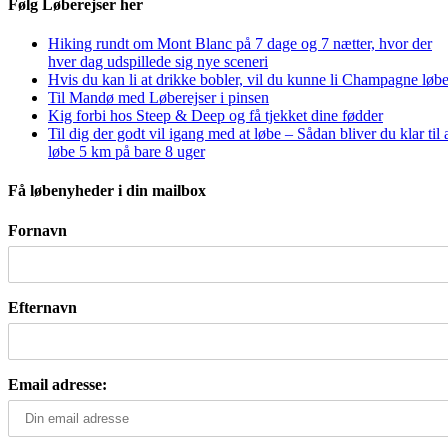
Følg Løberejser her
Hiking rundt om Mont Blanc på 7 dage og 7 nætter, hvor der
hver dag udspillede sig nye sceneri
Hvis du kan li at drikke bobler, vil du kunne li Champagne løbe
Til Mandø med Løberejser i pinsen
Kig forbi hos Steep & Deep og få tjekket dine fødder
Til dig der godt vil igang med at løbe – Sådan bliver du klar til 
løbe 5 km på bare 8 uger
Få løbenyheder i din mailbox
Fornavn
Efternavn
Email adresse: