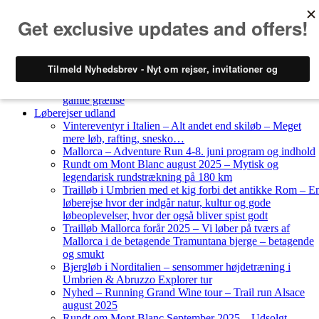
Skip to content
Løberejser
Nyheder
Løberejser Danmark
Gendarmstien oktober 2023 – løbende patrulje langs den
gamle grænse
Løberejser udland
Vintereventyr i Italien – Alt andet end skiløb – Meget
mere løb, rafting, snesko…
Mallorca – Adventure Run 4-8. juni program og indhold
Rundt om Mont Blanc august 2025 – Mytisk og
legendarisk rundstrækning på 180 km
Trailløb i Umbrien med et kig forbi det antikke Rom – E
løberejse hvor der indgår natur, kultur og gode
løbeoplevelser, hvor der også bliver spist godt
Trailløb Mallorca forår 2025 – Vi løber på tværs af
Mallorca i de betagende Tramuntana bjerge – betagende
og smukt
Bjergløb i Norditalien – sensommer højdetræning i
Umbrien & Abruzzo Explorer tur
Nyhed – Running Grand Wine tour – Trail run Alsace
august 2025
Rundt om Mont Blanc September 2025 – Udsolgt