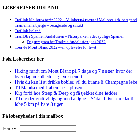
LØBEREJSER UDLAND
Trailløb Mallorca forår 2022 – Vi løber på tværs af Mallorca i de betagen
Tramuntana bjerge – betagende og smukt
Trailløb Ireland
Trailløb i Spanien Andalusien – Naturparken i det sydlige Spanien
Dagsprogram for Trailrun Andalusien juni 2022
Tour de Mont Blanc 2022 – en oplevelse for livet
Følg Løberejser her
Hiking rundt om Mont Blanc på 7 dage og 7 nætter, hvor der
hver dag udspillede sig nye sceneri
Hvis du kan li at drikke bobler, vil du kunne li Champagne løbe
Til Mandø med Løberejser i pinsen
Kig forbi hos Steep & Deep og få tjekket dine fødder
Til dig der godt vil igang med at løbe – Sådan bliver du klar til 
løbe 5 km på bare 8 uger
Få løbenyheder i din mailbox
Fornavn