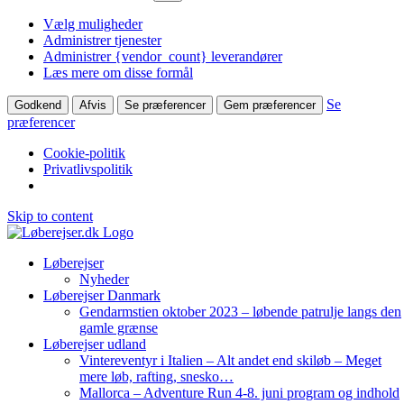
Vælg muligheder
Administrer tjenester
Administrer {vendor_count} leverandører
Læs mere om disse formål
Se
Godkend
Afvis
Se præferencer
Gem præferencer
præferencer
Cookie-politik
Privatlivspolitik
Skip to content
Løberejser
Nyheder
Løberejser Danmark
Gendarmstien oktober 2023 – løbende patrulje langs den
gamle grænse
Løberejser udland
Vintereventyr i Italien – Alt andet end skiløb – Meget
mere løb, rafting, snesko…
Mallorca – Adventure Run 4-8. juni program og indhold