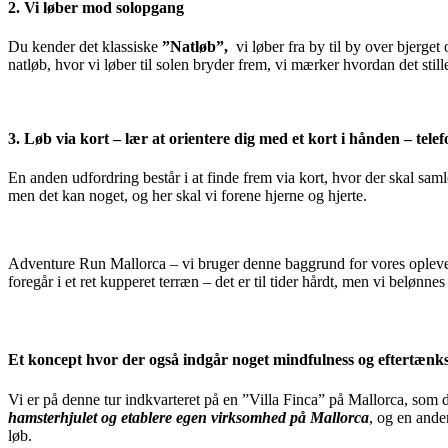
2. Vi løber mod solopgang
Du kender det klassiske
”Natløb”,
vi løber fra by til by over bjerget
natløb, hvor vi løber til solen bryder frem, vi mærker hvordan det sti
3. Løb via kort – lær at orientere dig med et kort i hånden – tel
En anden udfordring består i at finde frem via kort, hvor der skal sam
men det kan noget, og her skal vi forene hjerne og hjerte.
Adventure Run Mallorca – vi bruger denne baggrund for vores oplevelse
foregår i et ret kupperet terræn – det er til tider hårdt, men vi belønne
Et koncept hvor der også indgår noget mindfulness og eftertæn
Vi er på denne tur indkvarteret på en ”Villa Finca” på Mallorca, som 
hamsterhjulet og etablere egen virksomhed på Mallorca
, og en ande
løb.