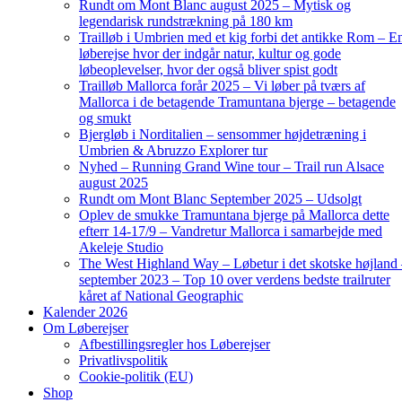
Rundt om Mont Blanc august 2025 – Mytisk og
legendarisk rundstrækning på 180 km
Trailløb i Umbrien med et kig forbi det antikke Rom – E
løberejse hvor der indgår natur, kultur og gode
løbeoplevelser, hvor der også bliver spist godt
Trailløb Mallorca forår 2025 – Vi løber på tværs af
Mallorca i de betagende Tramuntana bjerge – betagende
og smukt
Bjergløb i Norditalien – sensommer højdetræning i
Umbrien & Abruzzo Explorer tur
Nyhed – Running Grand Wine tour – Trail run Alsace
august 2025
Rundt om Mont Blanc September 2025 – Udsolgt
Oplev de smukke Tramuntana bjerge på Mallorca dette
efterr 14-17/9 – Vandretur Mallorca i samarbejde med
Akeleje Studio
The West Highland Way – Løbetur i det skotske højland
september 2023 – Top 10 over verdens bedste trailruter
kåret af National Geographic
Kalender 2026
Om Løberejser
Afbestillingsregler hos Løberejser
Privatlivspolitik
Cookie-politik (EU)
Shop