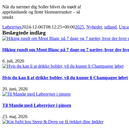
Når du nærmer dig Soller bliver du mødt af
appelsinlunde og flotte blomsterranker – så
smukt
Løberejser
2024-12-06T08:12:25+00:00
2025
,
Nyheder
,
udland
,
Unca
Beslægtede indlæg
Hiking rundt om Mont Blanc på 7 dage og 7 nætter, hvor der hver
6. juli, 2026
Hvis du kan li at drikke bobler, vil du kunne li Champagne løbet
20. juni, 2026
Til Mandø med Løberejser i pinsen
23. maj, 2026