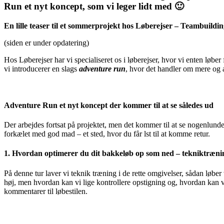
Run et nyt koncept, som vi leger lidt med 🙂
En lille teaser til et sommerprojekt hos Løberejser –
Teambuildin
(siden er under opdatering)
Hos Løberejser har vi specialiseret os i løberejser, hvor vi enten løber f
vi introducerer en slags
adventure run
, hvor det handler om mere og an
Adventure Run et nyt koncept der kommer til at se således ud
Der arbejdes fortsat på projektet, men det kommer til at se nogenlund
forkælet med god mad – et sted, hvor du får lst til at komme retur.
1. Hvordan optimerer du dit bakkeløb op som ned – tekniktræni
På denne tur laver vi teknik træning i de rette omgivelser, sådan løbe
høj, men hvordan kan vi lige kontrollere opstigning og, hvordan kan vi l
kommentarer til løbestilen.