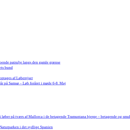
bende patrulje langs den gamle grænse
ets bund
optages af Løberejser
år på Samsø – Løb foråret i møde 6-8. Maj
Vi løber på tværs af Mallorca i de betagende Tramuntana bjerge – betagende og smu
Naturparken i det sydlige Spanien