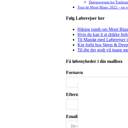
Dagsprogram for Trailru
Tour de Mont Blanc 2022 – en op
Følg Løberejser her
Hiking rundt om Mont Blanc 
Hvis du kan li at drikke bo
Til Mandø med Løberejser i
Kig forbi hos Steep & Deep 
Til dig der godt vil igang m
Få løbenyheder i din mailbox
Fornavn
Efternavn
Email adresse: