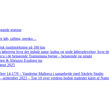
n gamle grænse
re løb, rafting, snesko…
isk rundstrækning på 180 km
løberejse hvor der indgår natur, kultur og gode løbeoplevelser, hvor der
lorca i de betagende Tramuntana bjerge – betagende og smukt
rien & Abruzzo Explorer tur
gust 2025
terr 14-17/9 – Vandretur Mallorca i samarbejde med Akeleje Studio
 september 2023 – Top 10 over verdens bedste trailruter kåret af Nati