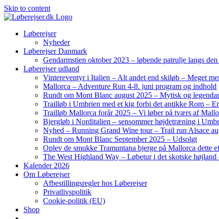
Skip to content
Løberejser
Nyheder
Løberejser Danmark
Gendarmstien oktober 2023 – løbende patrulje langs de
Løberejser udland
Vintereventyr i Italien – Alt andet end skiløb – Meget me
Mallorca – Adventure Run 4-8. juni program og indhold
Rundt om Mont Blanc august 2025 – Mytisk og legendar
Trailløb i Umbrien med et kig forbi det antikke Rom – En 
Trailløb Mallorca forår 2025 – Vi løber på tværs af Mal
Bjergløb i Norditalien – sensommer højdetræning i Umb
Nyhed – Running Grand Wine tour – Trail run Alsace au
Rundt om Mont Blanc September 2025 – Udsolgt
Oplev de smukke Tramuntana bjerge på Mallorca dette ef
The West Highland Way – Løbetur i det skotske højland –
Kalender 2026
Om Løberejser
Afbestillingsregler hos Løberejser
Privatlivspolitik
Cookie-politik (EU)
Shop