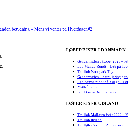
elt anden betydning – Mens vi venter på Hverdagen#2
LØBEREJSER I DANMARK
dk
Gendarmstien oktober 2023 – lø
25
Løb Mandø Rundt – Løb på hav
Trailløb Naturpark Thy
Gendarmstien – patruljering gen
Løb Samsø rundt på 3 dage – For
Mølleå løbet
Portløbet – De røde Porte
LØBEREJSER UDLAND
Trailløb Mallorca forår 2022 – 
Trailløb Ireland
Trailløb i Spanien Andalusien – 