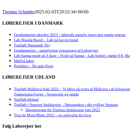
Thomas Schrøder
2025-02-03T20:52:34+00:00
LØBEREJSER I DANMARK
Gendarmstien oktober 2023 – løbende patrulje langs den gamle grænse
Løb Mandø Rundt – Løb på havets bund
Trailløb Naturpark Thy
Gendarmstien – patruljering genoptages af Løberejser
Løb Samsø rundt på 3 dage – Forår på Samsø – Løb foråret i møde 6-8. Ma
Mølleå løbet
Portløbet – De røde Porte
LØBEREJSER UDLAND
Trailløb Mallorca forår 2022 – Vi løber på tværs af Mallorca i de betagen
Tramuntana bjerge – betagende og smukt
Trailløb Ireland
Trailløb i Spanien Andalusien – Naturparken i det sydlige Spanien
Dagsprogram for Trailrun Andalusien juni 2022
Tour de Mont Blanc 2022 – en oplevelse for livet
Følg Løberejser her