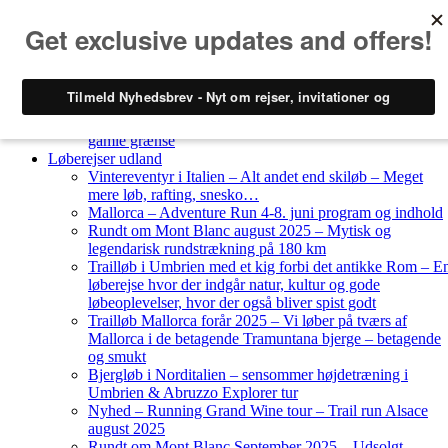
Skip to content
Løberejser
Nyheder
Løberejser Danmark
Gendarmstien oktober 2023 – løbende patrulje langs den
gamle grænse
Løberejser udland
Vintereventyr i Italien – Alt andet end skiløb – Meget
mere løb, rafting, snesko…
Mallorca – Adventure Run 4-8. juni program og indhold
Rundt om Mont Blanc august 2025 – Mytisk og
legendarisk rundstrækning på 180 km
Trailløb i Umbrien med et kig forbi det antikke Rom – E
løberejse hvor der indgår natur, kultur og gode
løbeoplevelser, hvor der også bliver spist godt
Trailløb Mallorca forår 2025 – Vi løber på tværs af
Mallorca i de betagende Tramuntana bjerge – betagende
og smukt
Bjergløb i Norditalien – sensommer højdetræning i
Umbrien & Abruzzo Explorer tur
Nyhed – Running Grand Wine tour – Trail run Alsace
august 2025
Rundt om Mont Blanc September 2025 – Udsolgt