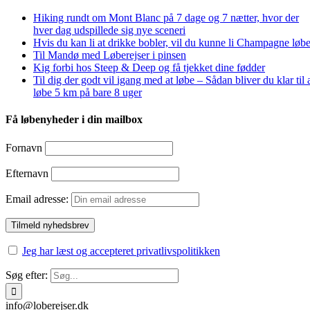
Hiking rundt om Mont Blanc på 7 dage og 7 nætter, hvor der
hver dag udspillede sig nye sceneri
Hvis du kan li at drikke bobler, vil du kunne li Champagne løbe
Til Mandø med Løberejser i pinsen
Kig forbi hos Steep & Deep og få tjekket dine fødder
Til dig der godt vil igang med at løbe – Sådan bliver du klar til 
løbe 5 km på bare 8 uger
Få løbenyheder i din mailbox
Fornavn
Efternavn
Email adresse:
Jeg har læst og accepteret privatlivspolitikken
Søg efter:
info@loberejser.dk