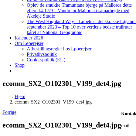
Oplev de smukke Tramuntana bjerge på Mallorca dette
efterr 14-17/9 – Vandretur Mallorca i samarbejde med
Akeleje Studio
The West Highland Way – Løbetur i det skotske højland
september 2023 – Top 10 over verdens bedste trailruter
kåret af National Geographic
Kalender 2026
Om Løberejser
Afbestillingsregler hos Løberejser
Privatlivspolitik
Cookie-politik (EU)
Shop
ecomm_SX2_O102301_V199_det4.jpg
Hjem
ecomm_SX2_O102301_V199_det4.jpg
Forrige
Kontak
ecomm_SX2_O102301_V199_det4.jpg
mail