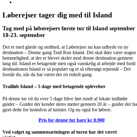
Se
større
billede
Løberejser tager dig med til Island
Tag med på løberejsers første tur til Island september
18-23. september
Det er med glæde og stolthed, at Løberejser nu kan udbyde en ny
destination – Denne gang Trail Run Island. Det skal ikke være nogen
hemmelighed, at der er blevet skelet mod denne destination gennem
lang tid. Island er betagende men også vanskelig at arbejde med fordi
destinationen Island er så populær og et så eftersøgt rejsemål – Det
forstår du, når du har været der en enkelt gang.
Trailløb Island – 5 dage med betagende oplevelser
På denne tur vil du over 5 dage blive ført rundt af lokale indfødte
guider – Guider der kender deres metier gennem 20 år – guider der ha
gjort dette for tusindvis af turister. Og nu også for løbere.
Pris for denne tur bare kr 8.900
Ved valget og sammensætningen af turen har det været