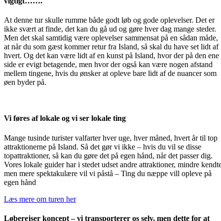
vigtigt…….
At denne tur skulle rumme både godt løb og gode oplevelser. Det er
ikke svært at finde, det kan du gå ud og gøre hver dag mange steder.
Men det skal samtidig være oplevelser sammensat på en sådan måde,
at når du som gæst kommer retur fra Island, så skal du have set lidt af
hvert. Og det kan være lidt af en kunst på Island, hvor der på den ene
side er evigt betagende, men hvor der også kan være nogen afstand
mellem tingene, hvis du ønsker at opleve bare lidt af de nuancer som
øen byder på.
Vi føres af lokale og vi ser lokale ting
Mange tusinde turister valfarter hver uge, hver måned, hvert år til top
attraktionerne på Island. Så det gør vi ikke – hvis du vil se disse
topattraktioner, så kan du gøre det på egen hånd, når det passer dig.
Vores lokale guider har i stedet udset andre attraktioner, mindre kendt
men mere spektakulære vil vi påstå – Ting du næppe vill opleve på
egen hånd
Læs mere om turen her
Løberejser koncept – vi transporterer os selv, men dette for at