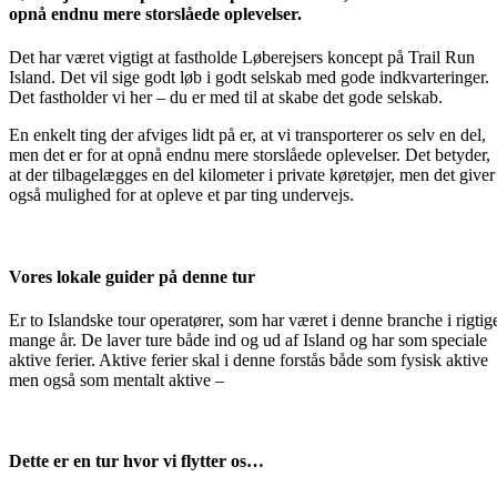
opnå endnu mere storslåede oplevelser.
Det har været vigtigt at fastholde Løberejsers koncept på Trail Run
Island. Det vil sige godt løb i godt selskab med gode indkvarteringer.
Det fastholder vi her – du er med til at skabe det gode selskab.
En enkelt ting der afviges lidt på er, at vi transporterer os selv en del,
men det er for at opnå endnu mere storslåede oplevelser. Det betyder,
at der tilbagelægges en del kilometer i private køretøjer, men det giver
også mulighed for at opleve et par ting undervejs.
Vores lokale guider på denne tur
Er to Islandske tour operatører, som har været i denne branche i rigtig
mange år. De laver ture både ind og ud af Island og har som speciale
aktive ferier. Aktive ferier skal i denne forstås både som fysisk aktive
men også som mentalt aktive –
Dette er en tur hvor vi flytter os…