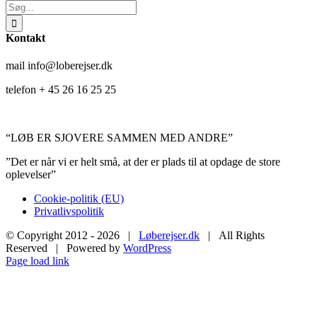
Søg
efter:
Kontakt
mail info@loberejser.dk
telefon + 45 26 16 25 25
“LØB ER SJOVERE SAMMEN MED ANDRE”
”Det er når vi er helt små, at der er plads til at opdage de store
oplevelser”
Cookie-politik (EU)
Privatlivspolitik
© Copyright 2012 -
2026 |
Løberejser.dk
| All Rights
Reserved | Powered by
WordPress
Facebook
Instagram
YouTube
Page load link
Go
to
Top