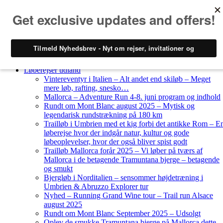
Skip
to
Løberejser
content
Nyheder
Løberejser Danmark
Gendarmstien oktober 2023 – løbende patrulje langs den
gamle grænse
Løberejser udland
Vintereventyr i Italien – Alt andet end skiløb – Meget
mere løb, rafting, snesko…
Mallorca – Adventure Run 4-8. juni program og indhold
Rundt om Mont Blanc august 2025 – Mytisk og
legendarisk rundstrækning på 180 km
Trailløb i Umbrien med et kig forbi det antikke Rom – E
løberejse hvor der indgår natur, kultur og gode
løbeoplevelser, hvor der også bliver spist godt
Trailløb Mallorca forår 2025 – Vi løber på tværs af
Mallorca i de betagende Tramuntana bjerge – betagende
og smukt
Bjergløb i Norditalien – sensommer højdetræning i
Umbrien & Abruzzo Explorer tur
Nyhed – Running Grand Wine tour – Trail run Alsace
august 2025
Rundt om Mont Blanc September 2025 – Udsolgt
Oplev de smukke Tramuntana bjerge på Mallorca dette