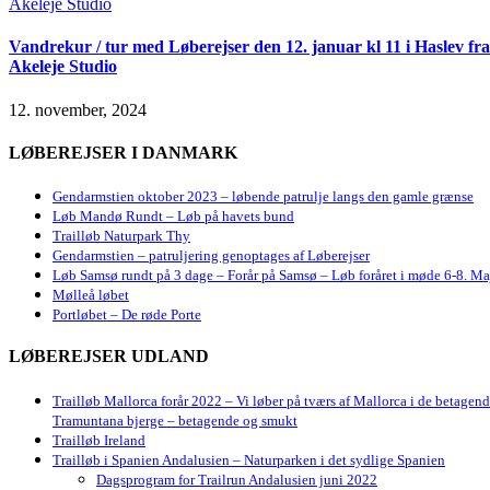
Vandrekur / tur med Løberejser den 12. januar kl 11 i Haslev fra
Akeleje Studio
12. november, 2024
LØBEREJSER I DANMARK
Gendarmstien oktober 2023 – løbende patrulje langs den gamle grænse
Løb Mandø Rundt – Løb på havets bund
Trailløb Naturpark Thy
Gendarmstien – patruljering genoptages af Løberejser
Løb Samsø rundt på 3 dage – Forår på Samsø – Løb foråret i møde 6-8. Ma
Mølleå løbet
Portløbet – De røde Porte
LØBEREJSER UDLAND
Trailløb Mallorca forår 2022 – Vi løber på tværs af Mallorca i de betagen
Tramuntana bjerge – betagende og smukt
Trailløb Ireland
Trailløb i Spanien Andalusien – Naturparken i det sydlige Spanien
Dagsprogram for Trailrun Andalusien juni 2022