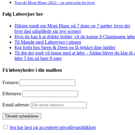
Tour de Mont Blanc 2022 – en oplevelse for livet
Følg Løberejser her
Hiking rundt om Mont Blanc på 7 dage og 7 nætter, hvor der
hver dag udspillede sig nye sceneri
Hvis du kan li at drikke bobler, vil du kunne li Champagne løbe
Til Mandø med Løberejser i pinsen
Kig forbi hos Steep & Deep og få tjekket dine fødder
Til dig der godt vil igang med at løbe – Sådan bliver du klar til 
løbe 5 km på bare 8 uger
Få løbenyheder i din mailbox
Fornavn
Efternavn
Email adresse:
Jeg har læst og accepteret privatlivspolitikken